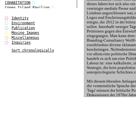
COHABITATION
dieses Jahres bot sich also ei
Coney Island Pavilion
vereinigte mediale Presse und
Creative Infidelities
Londons angeschlossen war, s
Logos und Erscheinungsbilde
Cropped Cities
Identity
erregte, die 2012 in der briti
Declaration / Documentation
Environment
sollen. Innerhalb weniger Tag
Detour / Transformers
Publication
Petitionen gegen den Entwurf
do Magazine 1
Moving Images
eingegangen. Man kann dem 
do Magazine 2
Miscellaneous
Branding-Consultancy Wolff-
do Magazine 3
Inquiries
zweifelsohne diverse eklatan
do Magazine 4
bescheinigen. Nichtsdestotrot
Sort chronologically
Ear Appeal
vor allem eine politische Di
Edward Hopper
handelt es sich um eine Polit
Entente Florale
Labour ist: eine kalkulierte, 
Europe(n)
Strategie, die kein populistis
Europe(n)
unterprivilegierte Schichten z
EVERS, KAHANE, MANNA / ars viva
2017
Mit diesem liberalen Anliege
First Public White Cube
die vermeintliche Sprache der 
'Tags' erinnert der britische 
Flags
Diskussionen der 1970er Jah
Folkwang Bridge
Kulturmenschen in den visuell
Forms of Assembly
Einschreibungen der amerika
Future Love
userw?nden eine eingesperrte
Future Materials Bank
sahen, die nur auf ihre Befrei
gala
Inzwischen ist dieses Formenv
Gallerie Arndt & Partner
unabweisbar mit den Markenv
gfzk Creative Infidelities
Modefirmen verbunden, dass 
gfzk Kunst <-> Handwerk
Strategie den konventionell
Haus Calla
Warenaustausch unterbrechen 