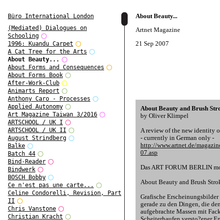
About Beauty...
Büro International London
(Mediated) Dialogues on
Artnet Magazine
Schooling
21 Sep 2007
1996: Kuandu Carpet
A Cat Tree for the Arts
About Beauty...
About Forms and Consequences
About Forms Book
After-Work-Club
Animarts Report
Anthony Caro - Processes
Applied Autonomy
About Beauty and Brush Str
Art Magazine Taiwan 3/2016
by Oliver Klimpel
ARTSCHOOL / UK I
A review of the new identity 
ARTSCHOOL / UK II
- currently in German only -
August Strindberg
http://www.artnet.de/magazin
Balke
07.asp
Batch 44
Bind-Reader
Das ART FORUM BERLIN moder
Bindwerk
BOSCH Bobby
About Beauty and Brush Stro
Ce n'est pas une carte...
Celine Condorelli, Revision, Part
Grafische Erscheinungsbilder 
II
gerade zu den Dingen, die de
Chris Vanstone
aufgebrachte Massen mit Facke
Christian Kracht
Scheiterhaufen versto?ener E