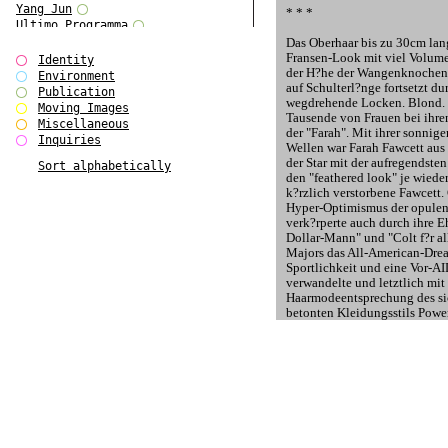
Yang Jun
* * *
Ultimo Programma
Tun Yang
Das Oberhaar bis zu 30cm lang
Fransen-Look mit viel Volum
Forms of Assembly
Identity
der H?he der Wangenknochen 
SUPER
Environment
auf Schulterl?nge fortsetzt du
The Visual Event
Publication
wegdrehende Locken. Blond. D
Modern Follies
Moving Images
Tausende von Frauen bei ihre
Solid & Liquid
Miscellaneous
der "Farah". Mit ihrer sonni
The Scenario-Book
Inquiries
Wellen war Farah Fawcett aus 
With Ever Changing Contours
der Star mit der aufregendsten
Sort alphabetically
gfzk Creative Infidelities
den "feathered look" je wieder
Art Magazine Taiwan 3/2016
k?rzlich verstorbene Fawcett.
W Bellamy Children's Centre
Hyper-Optimismus der opulen
Up to No Good
verk?rperte auch durch ihre 
The Skinned City
Dollar-Mann" und "Colt f?r al
The Greatest Show on Earth
Majors das All-American-Drea
Plant Tree
Sportlichkeit und eine Vor-AI
The Contingency of Curation
verwandelte und letztlich mit
Haarmodeentsprechung des si
Peripheral Publishing
betonten Kleidungsstils Powe
Welcome to Eden-Olympia
Achtzigern n?mlich wechselte
Paul Graham
hnlichen Haarstil, der aber et
Paradise Park
stammte diesmal von Diana Sp
Street & Studio
of Wales hie? und den englis
Stranddeck
geheiratet hatte. Kurze Frisur
P RE VIEW
geworden f?r vielbesch?ftigte
Outsider Art
Frauen in verantwortlicher Po
Stilvorlagen
Die M?hne war Vergangenheit,
Out of the Enclave
leichter. Blonde Str?hnchen 