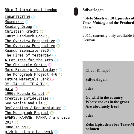
Stilvorlagen
Büro International London
COHABITATION
"Style Sheets or 10 Episodes a
MÃ©moires
Taste-Making
and the Producti
Reading Group
Class"
Christian Kracht
2011; currently only available 
Kunst_Handwerk Book
German
The Overview Perspective
The Overview Perspective
Kuandu Bienniale 2020
The Fires of Yesterday
A Cat Tree for the Arts
The Chronicle Series
More Fires (of Yesterday)
Oliver Klimpel
The Monograph Project 4-6
Stilvorlagen
Future Materials Bank
JY, TA, HC, TE & TV
oder
gala
1996: Kuandu Carpet
Go wild in the country
Creative Infidelities
Where snakes in the grass
See Venice and Die
Are absolutely free!
Declaration / Documentation
The Monograph Project
oder
EVERS, KAHANE, MANNA / ars viva
2017
Zehn Episoden ?ber Taste-M
June Young
nahmen
gfzk Kunst <-> Handwerk